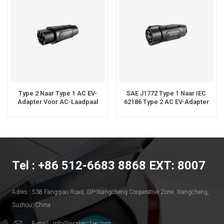
Type 2 Naar Type 1 AC EV-
SAE J1772 Type 1 Naar IEC
Adapter Voor AC-Laadpaal
62186 Type 2 AC EV-Adapter
Voor Opladen Van Elektrische
Auto's
Tel : +86 512-6683 8868 EXT: 8007
Adres : 538 Fangqiao Road, SlP-Xiangcheng Cooperative Zone, Xiangcheng,
Suzhou, China
E-mail : info@workersbee.com