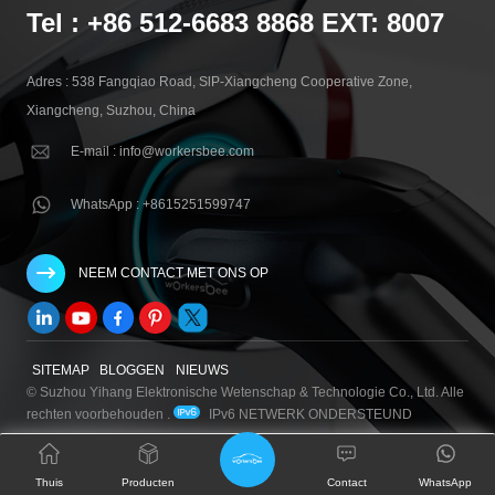
Tel : +86 512-6683 8868 EXT: 8007
Adres : 538 Fangqiao Road, SlP-Xiangcheng Cooperative Zone,
Xiangcheng, Suzhou, China
E-mail : info@workersbee.com
WhatsApp : +8615251599747
NEEM CONTACT MET ONS OP
SITEMAP
BLOGGEN
NIEUWS
© Suzhou Yihang Elektronische Wetenschap & Technologie Co., Ltd. Alle
rechten voorbehouden .
IPv6 NETWERK ONDERSTEUND
Thuis
Producten
Contact
WhatsApp