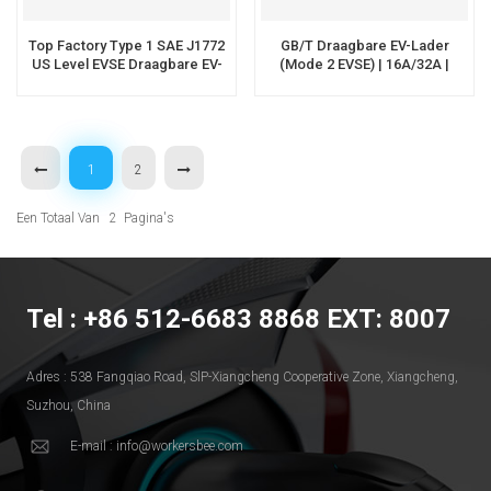
Top Factory Type 1 SAE J1772
GB/T Draagbare EV-Lader
US Level EVSE Draagbare EV-
(Mode 2 EVSE) | 16A/32A |
Oplader
OEM/ODM | Workersbee
1
2
Een Totaal Van
2
Pagina's
Tel : +86 512-6683 8868 EXT: 8007
Adres : 538 Fangqiao Road, SlP-Xiangcheng Cooperative Zone, Xiangcheng,
Suzhou, China
E-mail : info@workersbee.com