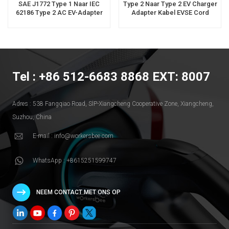
SAE J1772 Type 1 Naar IEC
Type 2 Naar Type 2 EV Charger
62186 Type 2 AC EV-Adapter
Adapter Kabel EVSE Cord
Voor Opladen Van Elektrische
Auto's
Tel : +86 512-6683 8868 EXT: 8007
Adres : 538 Fangqiao Road, SlP-Xiangcheng Cooperative Zone, Xiangcheng,
Suzhou, China
E-mail : info@workersbee.com
WhatsApp : +8615251599747
NEEM CONTACT MET ONS OP