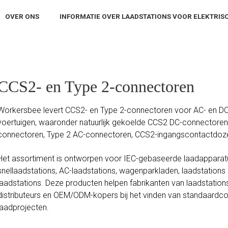
OVER ONS
INFORMATIE OVER LAADSTATIONS VOOR ELEKTRIS
CCS2- en Type 2-connectoren
Workersbee levert CCS2- en Type 2-connectoren voor AC- en DC
voertuigen, waaronder natuurlijk gekoelde CCS2 DC-connectoren
connectoren, Type 2 AC-connectoren, CCS2-ingangscontactdoze
Het assortiment is ontworpen voor IEC-gebaseerde laadapparatu
snellaadstations, AC-laadstations, wagenparkladen, laadstations
laadstations. Deze producten helpen fabrikanten van laadstation
distributeurs en OEM/ODM-kopers bij het vinden van standaard
laadprojecten.