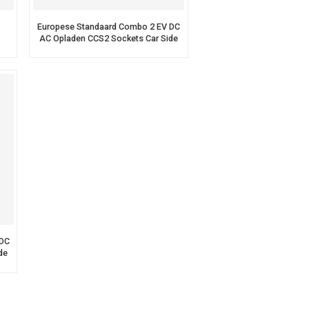
Europese Standaard Combo 2 EV DC
AC Opladen CCS2 Sockets Car Side
Female EV Inlet
 DC
de