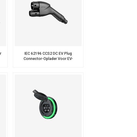
r
IEC 62196 CCS2 DC EV Plug
-
Connector-Oplader Voor EV-
Laadstation