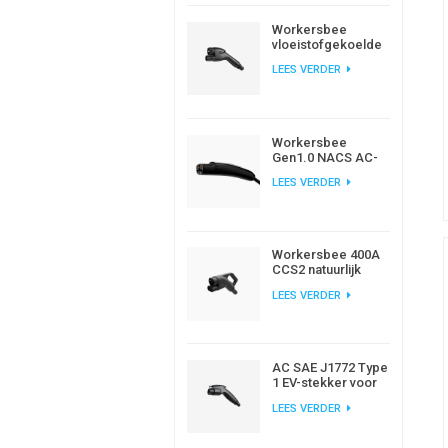
Workersbee
vloeistofgekoelde
CCS2 DC-
LEES VERDER
connector voor het
opladen van
elektrische
voertuigen met
hoog vermogen
Workersbee
Gen1.0 NACS AC-
oplaadstekker voor
LEES VERDER
EV-opladen thuis en
op het werk
Workersbee 400A
CCS2 natuurlijk
gekoelde DC-
LEES VERDER
connector voor
snelladen
AC SAE J1772 Type
1 EV-stekker voor
opladen van
LEES VERDER
elektrische auto's