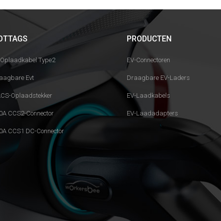
OTTAGS
PRODUCTEN
 Oplaadkabel Type2
EV-Connectoren
aagbare Evt
Draagbare EV-Laders
CS-Oplaadstekker
EV-Laadkabels
0A CCS2-Connector
EV-Laadadapters
0A CCS1 DC-Connector