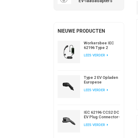
EV-laadadapters
NIEUWE PRODUCTEN
Workersbee IEC
62196 Type 2
draagbare EV-lader
LEES VERDER
met regelbare
stroomsterkte
Type 2 EV Opladen
Europese
Standaard AC EV
LEES VERDER
Plug Fabrikant
IEC 62196 CCS2 DC
EV Plug Connector-
oplader voor EV-
LEES VERDER
laadstation