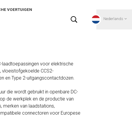
CHE VOERTUIGEN
Nederlands
English
-laadtoepassingen voor elektrische
Français
, vloeistofgekoelde CCS2-
n en Type 2-uitgangscontactdozen.
Deutsch
ur die wordt gebruikt in openbare DC-
Русский
 op de werkplek en de productie van
s, merken van laadstations,
Italiano
compatibele connectoren voor Europese
español