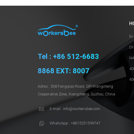
H
Ev
Dr
Tel : +86 512-6683
NA
40
8868 EXT: 8007
40
Adres : 538 Fangqiao Road, SlP-Xiangcheng
Cooperative Zone, Xiangcheng, Suzhou, China
E-mail : info@workersbee.com
WhatsApp : +8615251599747