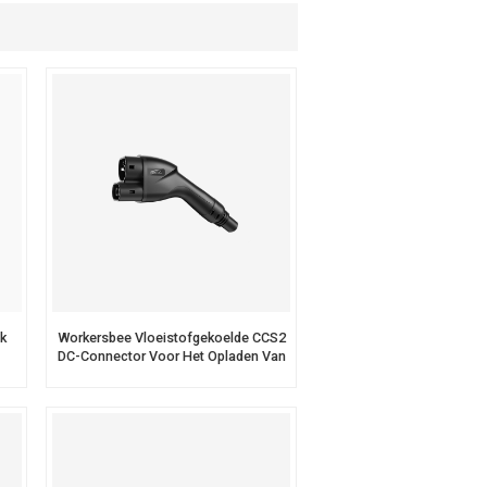
Português
Nederlands
عربي
Tiếng Việt
한국어
Türk
k
Workersbee Vloeistofgekoelde CCS2
DC-Connector Voor Het Opladen Van
Elektrische Voertuigen Met Hoog
Vermogen