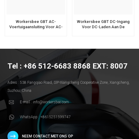
Workersbee GBT AC-
Workersbee GBT DC-Ingang
Voertuigaansluiting Voor AC-
Voor DC-Laden Aan De
Laden
Voertuigzijde
Tel : +86 512-6683 8868 EXT: 8007
Adres : 538 Fangqiao Road, SlP-Xiangcheng Cooperative Zone, Xiangcheng,
Suzhou, China
E-mail : info@workersbee.com
WhatsApp : +8615251599747
NEEM CONTACT MET ONS OP