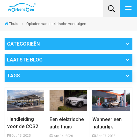
Thuis
Opladen van elektrische voertuigen
CATEGORIEËN
LAATSTE BLOG
TAGS
Handleiding
Een elektrische
Wanneer een
voor de CCS2
auto thuis
natuurlijk
EV-connector:
opladen:
gekoelde CCS1-
Oct 13, 2025
Apr 14, 2026
Apr 07, 2026