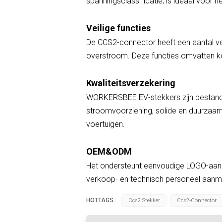
spanningsclassificatie, is ideaal voor h
Veilige functies
De CCS2-connector heeft een aantal v
overstroom. Deze functies omvatten kor
Kwaliteitsverzekering
WORKERSBEE EV-stekkers zijn bestand t
stroomvoorziening, solide en duurzaam 
voertuigen.
OEM&ODM
Het ondersteunt eenvoudige LOGO-aanpas
verkoop- en technisch personeel aanm
HOTTAGS :
Ccs2 Stekker
Ccs2-Connector