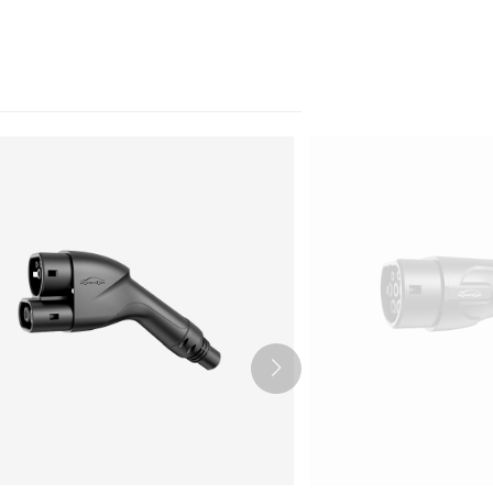
Português
Nederlands
عربي
Tiếng Việt
한국어
Türk