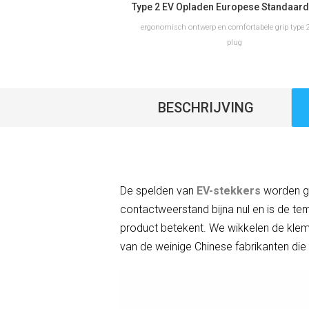
ergonomisch ontwerp en comfortabele grip type 2
plug
BESCHRIJVING
LEES VERDER
De spelden van
EV-stekkers
worden ge
contactweerstand bijna nul en is de tem
product betekent. We wikkelen de klem-
van de weinige Chinese fabrikanten die