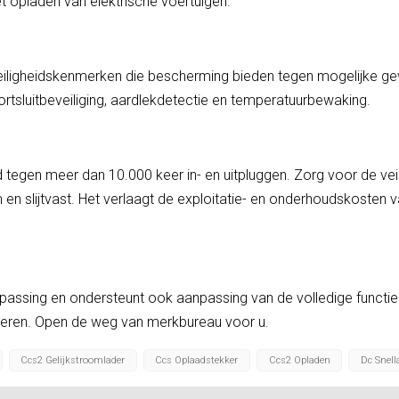
et opladen van elektrische voertuigen.
eiligheidskenmerken die bescherming bieden tegen mogelijke ge
tsluitbeveiliging, aardlekdetectie en temperatuurbewaking.
egen meer dan 10.000 keer in- en uitpluggen. Zorg voor de veil
en slijtvast. Het verlaagt de exploitatie- en onderhoudskosten 
sing en ondersteunt ook aanpassing van de volledige functie en h
eren. Open de weg van merkbureau voor u.
Ccs2 Gelijkstroomlader
Ccs Oplaadstekker
Ccs2 Opladen
Dc Snell