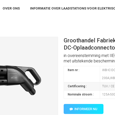
OVER ONS
INFORMATIE OVER LAADSTATIONS VOOR ELEKTRIS
iek CCS2 EV Snel opladen DC-oplaadconnector
Groothandel Fabrie
DC-Oplaadconnecto
in overeenstemming met
I
IE
met uitstekende beschermin
Item nr :
WB-IC-DC
200A,WB-
Certificering :
TUV / CE
Nominale stroom :
125A-50
INFORMEER NU