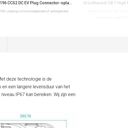
IEC 62196 CCS2 DC EV Plug Connector-oplader voor EV-laadstation
700A uitgangsstroomoliegekoeld of watergekoeld
Elektronisch slot GB/T2023
eindlassen veilige D
LEES VERDER
LEES V
Met deze technologie is de
es en een langere levensduur van het
niveau IP67 kan bereiken. Wij zijn een