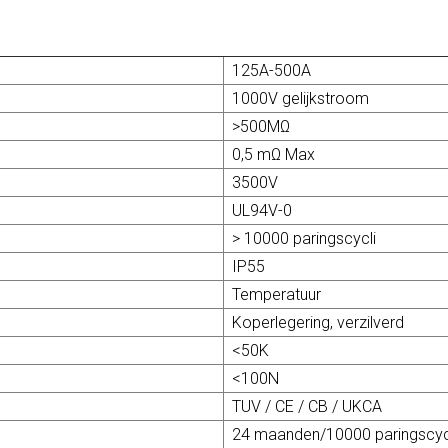
125A-500A
1000V gelijkstroom
>500MΩ
0,5 mΩ Max
3500V
UL94V-0
> 10000 paringscycli
IP55
Temperatuur
Koperlegering, verzilverd
<50K
<100N
TUV / CE / CB / UKCA
24 maanden/10000 paringscyc