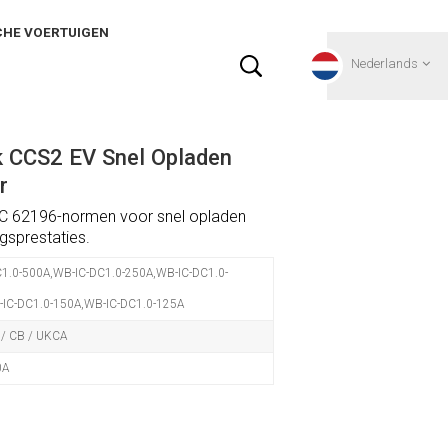
CHE VOERTUIGEN
Nederlands
k CCS2 EV Snel Opladen
English
r
C 62196-normen voor snel opladen
Français
gsprestaties.
Deutsch
1.0-500A,WB-IC-DC1.0-250A,WB-IC-DC1.0-
IC-DC1.0-150A,WB-IC-DC1.0-125A
Русский
 / CB / UKCA
Italiano
0A
español