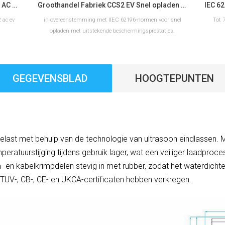
Type 2 EV Opladen Europese Standaard AC EV Plug Fabrikant
Groothandel Fabriek CCS2 EV Snel opladen DC-oplaadconnector
 ac ev
in overeenstemming met IIEC 62196-normen voor snel
Tot 
opladen met uitstekende beschermingsprestaties.
GEGEVENSBLAD
HOOGTEPUNTEN
LEES VERDER
last met behulp van de technologie van ultrasoon eindlassen. 
peratuurstijging tijdens gebruik lager, wat een veiliger laadproc
 en kabelkrimpdelen stevig in met rubber, zodat het waterdichte 
 TUV-, CB-, CE- en UKCA-certificaten hebben verkregen.