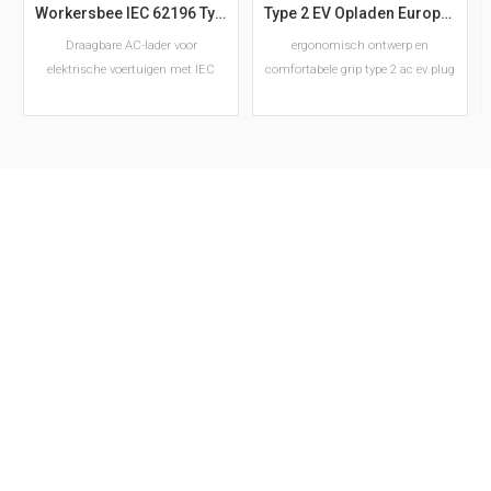
Workersbee IEC 62196 Type 2 draagbare EV-lader met regelbare stroomsterkte
Type 2 EV Opladen Europese Standaard AC EV Plug Fabrikant
Draagbare AC-lader voor
ergonomisch ontwerp en
elektrische voertuigen met IEC
comfortabele grip type 2 ac ev plug
62196 Type 2-connector en
instelbare stroomsterkte.
Verkrijgbaar in versies van 6–16A
en 10–32A met Schuko- of CEE-
LEES VERDER
LEES VERDER
stekker voor laadtoepassingen in
Europa.