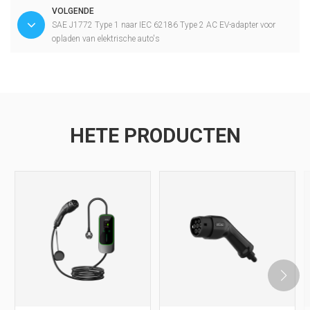
VOLGENDE
SAE J1772 Type 1 naar IEC 62186 Type 2 AC EV-adapter voor
opladen van elektrische auto's
HETE PRODUCTEN