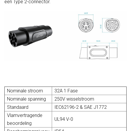
een Type 2-connector.
elektronica,tot 150A gelijkstroom,
elektronica, tot 150A gelijkstroom,
snel opladen maakt opladen
snel opladen maakt opladen
zorgeloos
zorgeloos
Nominale stroom
32A 1 Fase
Nominale spanning
250V wisselstroom
Standaard
IEC62196-2 & SAE J1772
Vlamvertragende
UL94 V-0
beoordeling