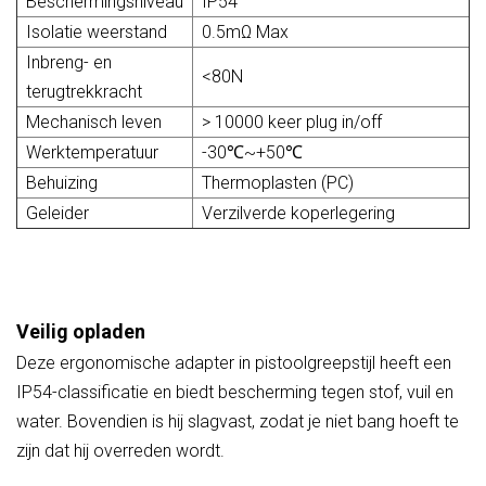
Beschermingsniveau
IP54
Isolatie weerstand
0.5mΩ Max
Inbreng- en
<80N
terugtrekkracht
Mechanisch leven
> 10000 keer plug in/off
Werktemperatuur
-30℃~+50℃
Behuizing
Thermoplasten (PC)
Geleider
Verzilverde koperlegering
Veilig opladen
Deze ergonomische adapter in pistoolgreepstijl heeft een
IP54-classificatie en biedt bescherming tegen stof, vuil en
water. Bovendien is hij slagvast, zodat je niet bang hoeft te
zijn dat hij overreden wordt.