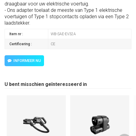
draagbaar voor uw elektrische voertuig.
·
Ons
adapter
toelaat
de meeste van
Type 1
elektrische
voertuigen
of
Type 1
stopcontact
s
opladen via een Type 2
laadstekker
.
Item nr :
WB-SAE-EV32A
Certificering :
CE
INFORMEER NU
U bent misschien geïnteresseerd in